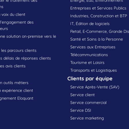
er le traitement des
Énergie, Eau, Environnement
ns
Entreprises et Services Publics
 voix du client
Industries, Construction et BTP
 l’engagement des
IT, Édition de logiciels
teurs
Retail, E-Commerce, Grande Dis
une solution on-premise vers le
Santé et Soins à la Personne
Services aux Entreprises
les parcours clients
Télécommunications
s délais de réponses clients
Tourisme et Loisirs
les avis clients
Transports et Logistiques
s
Clients par équipe
n outils métiers
Service Après-Vente (SAV)
 expérience client
Service client
nement Eloquant
Service commercial
Service DSI
Service marketing