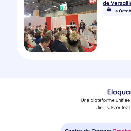
de Versaill
14 Octob
Eloqua
Une plateforme unifiée 
clients. Ecoutez 
Centre de Contact
Omnica