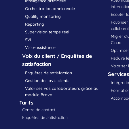
Automatis
Intelligence artificielle
interactio
Orchestration omnicanale
Ecouter la
Quality monitoring
Favoriser
Reporting
collabora
Supervision temps réel
Migrer d’
SVI
Cloud
Visio-assistance
Optimiser 
Voix du client / Enquêtes de
Réduire le
satisfaction
Valoriser 
Enquêtes de satisfaction
Service
Gestion des avis clients
Intégratio
Valorisez vos collaborateurs grâce au
Formation
module Bravo
Accompag
Tarifs
Centre de contact
Enquêtes de satisfaction