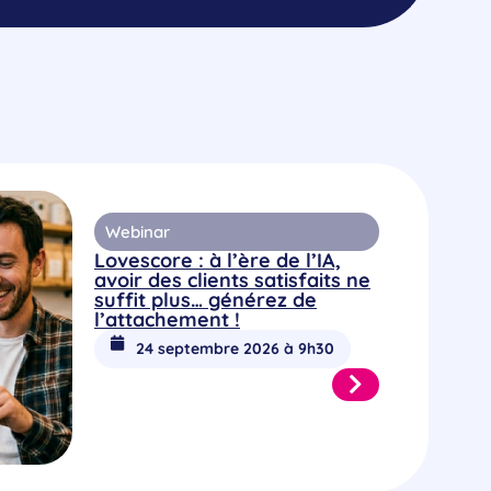
Webinar
Lovescore : à l’ère de l’IA,
avoir des clients satisfaits ne
suffit plus… générez de
l’attachement !
24 septembre 2026 à 9h30